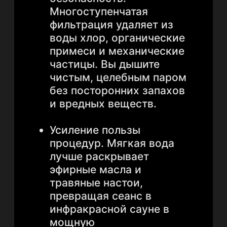
Ледяная купель:
источник льда для
контрастных процедур
После жара парной ледяная
ванна — это кульминация
банного ритуала,
заряжающая бодростью и
укрепляющая здоровье.
Ключевой элемент —
безупречно чистый и
прозрачный лед.
Специальные системы для
льдогенераторов решают эту
задачу. Вы получаете
кристально чистый и
безопасный лед. Системы
очистки удаляют все