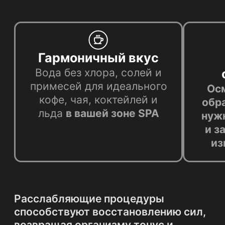
Расслабляющие процедуры
способствуют восстановлению сил,
возвращая организму тонус и
энергию. Многие процедуры
обладают лечебным воздействием,
способствуя облегчению различных
заболеваний и улучшению
самочувствия.
Улучшение кровообращения
благоприятно сказывается на всех
процессах в организме, способствуя
быстрому восстановлению и
регенерации.
Кожа становится
более здоровой, упругой и свежей.
Технологии
для удобной
жизни