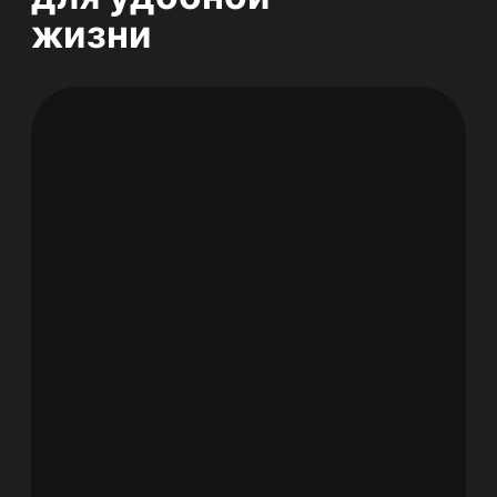
возможных примесей,
обеспечивая 100% защиту от
вредных веществ.
Минерализатор обогащает
питьевую воду полезными
минералами магнием,
цинком и кремнием до
уровня физиологической
полноценности. Кроме того,
система обеспечивает
охлаждение и газацию
питьевой воды.