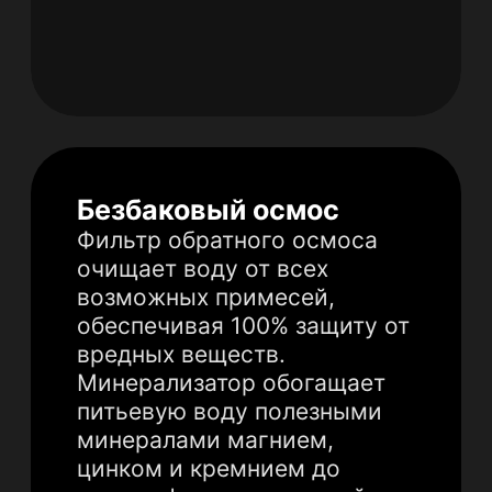
Инфракрасная сауна:
целительная сила
чистого пара
Кристальная чистота и
безопасность.
Многоступенчатая
фильтрация удаляет из
воды хлор, органические
примеси и механические
частицы. Вы дышите
чистым, целебным паром
без посторонних запахов