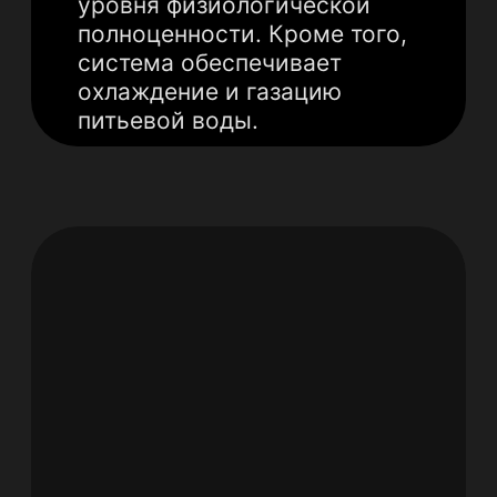
и вредных веществ.
Усиление пользы
процедур. Мягкая вода
лучше раскрывает
эфирные масла и
травяные настои,
превращая сеанс в
инфракрасной сауне в
мощную
оздоровительную и
антистресс-терапию.
Идеальный пар без
накипи. Умягчители воды
предотвращают
образование
известкового налета на
нагревательных
элементах, обеспечивая
стабильную работу
парогенератора и
продлевая его срок
службы.