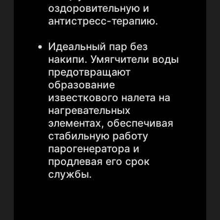
примеси, которые делают лед
мутным и могут оставлять
неприятный привкус.
Чистый лед не только
полезен, но и красив. Он
превращает купель в элемент
дизайна, усиливая
впечатление от премиального
спа-ритуала.
Подписка