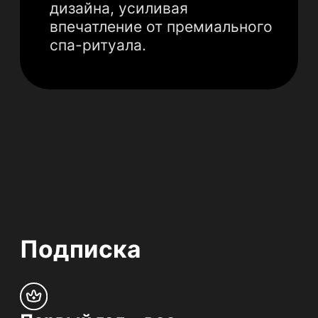
Нажимая «ЗАКАЗАТЬ СЕРВИС», я даю
с
огласие
на обработку моих
персональных данных и подтверждаю, что
я ознакомлен с
п
олитикой
конфиденциальности
АО «БВТ БАРЬЕР
Рус»
8 800 700 70 20
СЕРВИС
РЕШЕНИЯ
КОНТАКТЫ
ПРОЕКТ КОМПАНИИ
БАРЬЕР